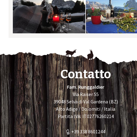
Contatto
Fam. Runggaldier
Via Raiser 55
39048 Selva di Val Gardena (BZ)
Alto Adige / Dolomiti / Italia
Partita IVA: IT02776260214
+39 338 8601244