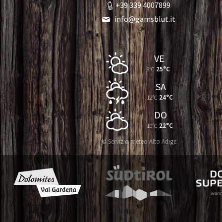
+39 339 4007899
info@gamsblut.it
VE
9°C
25°C
SA
12°C
24°C
DO
10°C
22°C
© Servizio meteo Alto Adige