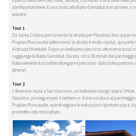
Il parco Naturale Puez-Odle, Seceda, Col Raiser è una delle mete pi
dai Mountainbiker. E una sosta alla Baita Gamsblut è un dovere, o 
piacere.
Tour 1
Da Santa Cristina percorrendo la strada per Plesdinaz fino al parc
Praplan/Runcaudie (attenzione: la strada è molto ripida), qui parte il
4 (strada forestale). Dopo un bellissimo percorso attraverso bosci e 
raggiunge la Baita Gamsblut. Durata: circa 30 minuti dal parcheggio
Naturalmente è possibile allungare il percorso: dalla baita partono d
itinerari.
Tour 2
L’itinerario inizia a San Giacomo, un bellissimo borgo sopra Ortisei
Giacomo, proseguire per il sentiero n. 4 che conduce al parcheggio
Praplan/Runcaudie, quindi seguire le indicazioni riportate sopra. I
promette viste mozzafiato.