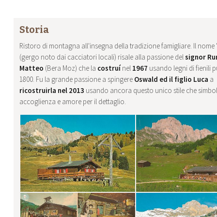
Storia
Ristoro di montagna all'insegna della tradizione famigliare. Il nome
(gergo noto dai cacciatori locali) risale alla passione del
signor Ru
Matteo
(Bera Moz) che la
costruí
nel
1967
usando legni di fienili p
1800. Fu la grande passione a spingere
Oswald ed il figlio Luca
a
ricostruirla nel 2013
usando ancora questo unico stile che simbo
accoglienza e amore per il dettaglio.