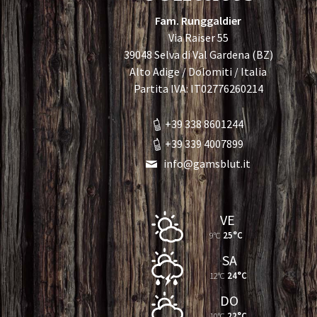
Fam. Runggaldier
Via Raiser 55
39048 Selva di Val Gardena (BZ)
Alto Adige / Dolomiti / Italia
Partita IVA: IT02776260214
+39 338 8601244
+39 339 4007899
info@gamsblut.it
VE
9°C
25°C
SA
12°C
24°C
DO
10°C
22°C